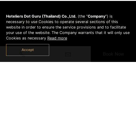
Hoteliers Dot Guru (Thailand) Co.,Ltd.
(the “
Company
”) is
NEWS & PROMOTIONS
necessary to use Cookies to operate several sections of this
website in order to ensure the service provisions and to facilitate
Splendid Hotel Khao Yai
your use of the website. The Company warrants that it will only use
Cookies as necessary
Read more
Accept
Book Now
EARLY BIRD DISCOUNT
Early Bird Discount
More Detail