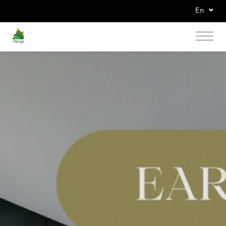
En
Home
Accommodations
News & Promotions
Banquets Seminar
Facilities & Services
Gallery
Contact Us